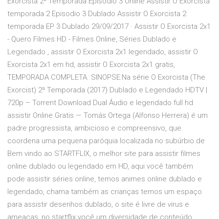
Exorcista 2ª Temporada Episódio 3 Online Assistir O Exorcista
temporada 2 Episodio 3 Dublado Assistir O Exorcista 2
temporada EP 3 Dublado 29/09/2017 · Assistir O Exorcista 2x1
- Quero Filmes HD - Filmes Online, Séries Dublado e
Legendado , assistir O Exorcista 2x1 legendado, assistir O
Exorcista 2x1 em hd, assistir O Exorcista 2x1 gratis,
TEMPORADA COMPLETA. SINOPSE:Na série O Exorcista (The
Exorcist) 2ª Temporada (2017) Dublado e Legendado HDTV |
720p – Torrent Download Dual Áudio e legendado full hd
assistir Online Gratis — Tomás Ortega (Alfonso Herrera) é um
padre progressista, ambicioso e compreensivo, que
coordena uma pequena paróquia localizada no subúrbio de
Bem vindo ao STARTFLIX, o melhor site para assistir filmes
online dublado ou legendado em HD, aqui você também
pode assistir séries online, temos animes online dublado e
legendado, chama também as crianças temos um espaço
para assistir desenhos dublado, o site é livre de virus e
ameaças, no startflix você um diversidade de conteúdo,