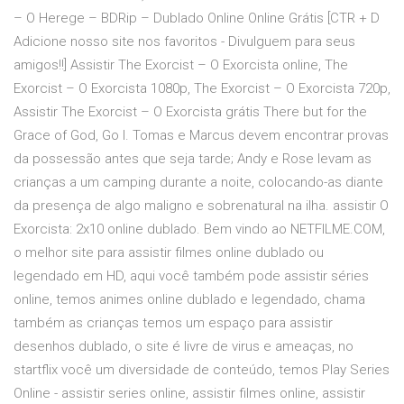
– O Herege – BDRip – Dublado Online Online Grátis [CTR + D
Adicione nosso site nos favoritos - Divulguem para seus
amigos!!] Assistir The Exorcist – O Exorcista online, The
Exorcist – O Exorcista 1080p, The Exorcist – O Exorcista 720p,
Assistir The Exorcist – O Exorcista grátis There but for the
Grace of God, Go I. Tomas e Marcus devem encontrar provas
da possessão antes que seja tarde; Andy e Rose levam as
crianças a um camping durante a noite, colocando-as diante
da presença de algo maligno e sobrenatural na ilha. assistir O
Exorcista: 2x10 online dublado. Bem vindo ao NETFILME.COM,
o melhor site para assistir filmes online dublado ou
legendado em HD, aqui você também pode assistir séries
online, temos animes online dublado e legendado, chama
também as crianças temos um espaço para assistir
desenhos dublado, o site é livre de virus e ameaças, no
startflix você um diversidade de conteúdo, temos Play Series
Online - assistir series online, assistir filmes online, assistir