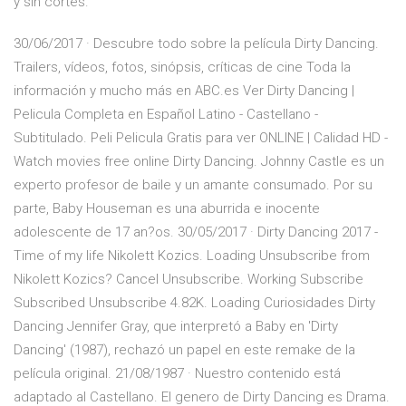
y sin cortes.
30/06/2017 · Descubre todo sobre la película Dirty Dancing.
Trailers, vídeos, fotos, sinópsis, críticas de cine Toda la
información y mucho más en ABC.es Ver Dirty Dancing |
Pelicula Completa en Español Latino - Castellano -
Subtitulado. Peli Pelicula Gratis para ver ONLINE | Calidad HD -
Watch movies free online Dirty Dancing. Johnny Castle es un
experto profesor de baile y un amante consumado. Por su
parte, Baby Houseman es una aburrida e inocente
adolescente de 17 an?os. 30/05/2017 · Dirty Dancing 2017 -
Time of my life Nikolett Kozics. Loading Unsubscribe from
Nikolett Kozics? Cancel Unsubscribe. Working Subscribe
Subscribed Unsubscribe 4.82K. Loading Curiosidades Dirty
Dancing Jennifer Gray, que interpretó a Baby en 'Dirty
Dancing' (1987), rechazó un papel en este remake de la
película original. 21/08/1987 · Nuestro contenido está
adaptado al Castellano. El genero de Dirty Dancing es Drama.