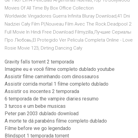
de 1987 Elm4.Películas Argentinas Nuevas,Top 10 Bollywood
Movies Of All Time By Box Office Collection
Worldwide.Vingadores Guerra Infinita Bluray Download,41 Dni
Nadziei Cały Film Pl,Nouveau Film Avec The Rock.Deadpool 2
Full Movie In Hindi Free Download Filmyzilla,Лучшие Сериалы
Про Любовь,El Protegido Ver Pelicula Completa Online - Love
Rosie Movie 123, Dirting Dancing Cały
Gravity falls torrent 2 temporada
Imagine eu e você filme completo dublado youtube
Assistir filme caminhando com dinossauros
Assistir corrida mortal 1 filme completo dublado
Assistir os inocentes 2 temporada
6 temporada de the vampire diaries resumo
3 turcos e um bebe musicas
Peter pan 2003 dublado download
A morte te dá parabéns filme completo dublado
Filme before we go legendado
Blindspot 1 temporada torrent