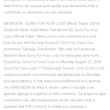
falecimento de seu pai para ajudar sua devastada mãe e
confrontar os demônios de seu passado.
28/08/2018 · SORRY FOR YOUR LOSS Official Trailer (2018)
Elizabeth Olsen, Kelly Marie Tran Movie HD Sorry For Your
Loss Official Trailer. When you’ve lost someone you love…
how do you find the way forward? Sorry For Your Loss
premieres Tuesday, September 18th only on Facebook
Watch.Follow Sorry For Your Loss for episodes and more.
Posted by Sorry For Your Loss on Monday, August 27, 2018
Sorry For Your Loss 1ª Temporada Torrent. Josh (Colin Ford)
está procurando sua namorada desaparecida na Glendale
pós-apocalíptica. O site www.torrentsfilmeshd.tv é apenas
um AGREGADOR de links e, assim como o Google.com,
apenas agrega e organiza os links externos. Os arquivos aqui
mostrados não são hospedados neste servidor todo e
qualquer link P2P (Torrent) é criado por usuários e