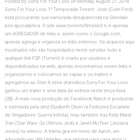
Posted by Sorry For Your Loss on Monday, August 27, 2018
Sorry For Your Loss 1ª Temporada Torrent. Josh (Colin Ford)
está procurando sua namorada desaparecida na Glendale
pós-apocalíptica. O site www.torrentsfilmeshd.tv é apenas
um AGREGADOR de links e, assim como o Google.com,
apenas agrega e organiza os links externos. Os arquivos aqui
mostrados não são hospedados neste servidor todo e
qualquer link P2P (Torrent) é criado por usuários e
disponibilizados na web, apenas encontramos esses links e
organizamos e colocamos as capas e os trailers e
agregamos ao Site! A série dramática Sorry For Your Loss
ganhou um trailer e uma data de estreia nesta terça-feira
(28). A mais nova produção do Facebook Watch é produzida
e estrelada pela atriz Elizabeth Olsen (a Feiticeira Escarlate
de Vingadores: Guerra Infinita), mas também traz Kelly Marie
Tran (Star Wars: Os Últimos Jedi) e Janet McTeer (Jessica
Jones) no elenco. A trama gira em torno de Aaron, um
advogado em dificuldades, que retorna para casa após o