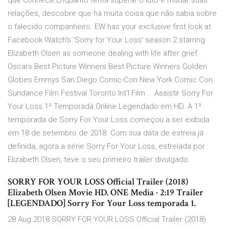
que conhece.Enquanto tenta superar o luto e mudar suas
relações, descobre que há muita coisa que não sabia sobre
o falecido companheiro. EW has your exclusive first look at
Facebook Watch's 'Sorry for Your Loss' season 2 starring
Elizabeth Olsen as someone dealing with life after grief.
Oscars Best Picture Winners Best Picture Winners Golden
Globes Emmys San Diego Comic-Con New York Comic Con
Sundance Film Festival Toronto Int'l Film … Assistir Sorry For
Your Loss 1ª Temporada Online Legendado em HD. A 1ª
temporada de Sorry For Your Loss começou a ser exibida
em 18 de setembro de 2018. Com sua data de estreia já
definida, agora a série Sorry For Your Loss, estrelada por
Elizabeth Olsen, teve o seu primeiro trailer divulgado.
SORRY FOR YOUR LOSS Official Trailer (2018)
Elizabeth Olsen Movie HD. ONE Media · 2:19 Trailer
[LEGENDADO] Sorry For Your Loss temporada 1.
28 Aug 2018 SORRY FOR YOUR LOSS Official Trailer (2018)