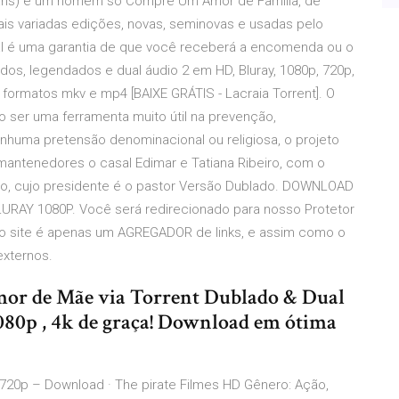
vans) é um homem so Compre Um Amor de Familia, de
 mais variadas edições, novas, seminovas e usadas pelo
ual é uma garantia de que você receberá a encomenda ou o
os, legendados e dual áudio 2 em HD, Bluray, 1080p, 720p,
formatos mkv e mp4 [BAIXE GRÁTIS - Lacraia Torrent]. O
 ser uma ferramenta muito útil na prevenção,
enhuma pretensão denominacional ou religiosa, o projeto
ntenedores o casal Edimar e Tatiana Ribeiro, com o
elho, cujo presidente é o pastor Versão Dublado. DOWNLOAD
Y 1080P. Você será redirecionado para nosso Protetor
o site é apenas um AGREGADOR de links, e assim como o
externos.
mor de Mãe via Torrent Dublado & Dual
80p , 4k de graça! Download em ótima
 720p – Download · The pirate Filmes HD Gênero: Ação,