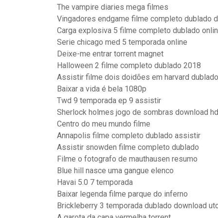
The vampire diaries mega filmes
Vingadores endgame filme completo dublado 
Carga explosiva 5 filme completo dublado onli
Serie chicago med 5 temporada online
Deixe-me entrar torrent magnet
Halloween 2 filme completo dublado 2018
Assistir filme dois doidões em harvard dublado 
Baixar a vida é bela 1080p
Twd 9 temporada ep 9 assistir
Sherlock holmes jogo de sombras download h
Centro do meu mundo filme
Annapolis filme completo dublado assistir
Assistir snowden filme completo dublado
Filme o fotografo de mauthausen resumo
Blue hill nasce uma gangue elenco
Havai 5.0 7 temporada
Baixar legenda filme parque do inferno
Brickleberry 3 temporada dublado download uto
A garota da capa vermelha torrent