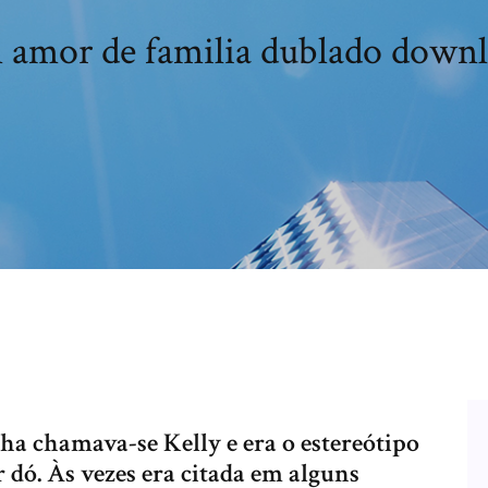
amor de familia dublado down
elha chamava-se Kelly e era o estereótipo
 dó. Às vezes era citada em alguns