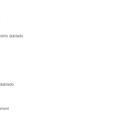
d
mpleto dublado
 dublado
rrent