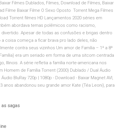
Baixar Filmes Dublados, Filmes, Download de Filmes, Baixar
ad Filme Baixar Filme O Sexo Oposto Torrent Mega Filmes
wnload Torrent filmes HD Lançamentos 2020 séries em
 também abordava temas polêmicos como racismo,
 divertido. Apesar de todas as confusões e brigas dentro
a coisa começa a ficar brava pro lado deles, não
almente contra seus vizinhos Um amor de Família – 1ª a 8ª
ília) era um seriado em forma de uma sitcom centrada
Illinois. A série refletia a família norte-americana nos
Um Homem de Família Torrent (2000) Dublado / Dual Áudio
Áudio BluRay 720p | 1080p - Download - Baixar Magnet AVI,
anos abandonou seu grande amor Kate (Téa Leoni), para
s as sagas
line