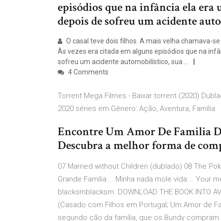
episódios que na infância ela er
depois de sofreu um acidente auto
O casal teve dois filhos. A mais velha chamava-se 
Às vezes era citada em alguns episódios que na infâ
sofreu um acidente automobilístico, sua …
4 Comments
Torrent Mega Filmes - Baixar torrent (2020) Dub
2020 séries em Gênero: Ação, Aventura, Família
Encontre Um Amor De Familia Du
Descubra a melhor forma de comp
07 Married without Children (dublado) 08 The Po
Grande Família … Minha nada mole vida … Your mes
blacksmblacksm. DOWNLOAD THE BOOK INTO AVAI
(Casado com Filhos em Portugal; Um Amor de Fam
segundo cão da família, que os Bundy compram 