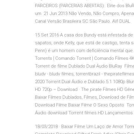
PARCEIROS (PARCERIAS ABERTAS):. Elite dos BluRay
um 21 Jun 2013 Não Vendo, Não Compro, Apenas
Canal Versão Brasileira SC São Paulo. AVI DUAL
15 Set 2016 A casa dos Bundy está infestada de c
sapatos, onde Kelly, que está de castigo, tent
Penn) é um homem com deficiência mental que c
Torrents | Comando Torrent | Comando Filmes 4K
Torrent de filme Dublado Dual Áudio BluRay Filme
bludv - bludv filmes, torrentbrazil - thepiratefi
2020 Torrent Dual Áudio e Dublado 5.1 1080p Blu
HD 720p – Download · The pirate Filmes HD Gêner
Baixar Filmes Dublados, Filmes, Download de Fil
Download Filme Baixar Filme O Sexo Oposto Torre
Áudio download Torrent filmes HD Lançamentos 2
18/03/2018 · Baixar Filme Um Laço de Amor Torr