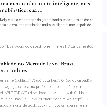
a uma menininha muito inteligente, mas
mobilístico, sua …
Kelly e era o estereótipo da garota bonita, mas burra de dar dó.
ncia ela era uma menininha muito inteligente, mas depois de
lado / Dual Áudio download Torrent filmes HD Lançamentos
blado no Mercado Livre Brasil.
rar online.
ker Game (dublado) 03 (só download). 04 (só download) A
sage goes here. no profile picture user. Publicar ·
LABLE FORMAT (New Update) . Married with Children
ília no Brasil) é Lucky (dublado por Kim Weiskopf) – O
após a morte de Buck. Lucky, um cocker spaniel, é na