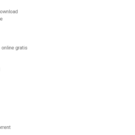
download
ne
online gratis
d
rrent