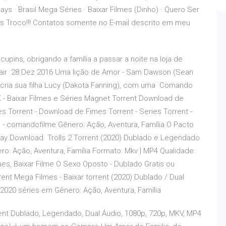
s · Brasil Mega Séries · Baixar Filmes (Dinho) · Quero Ser
 Troco!!! Contatos somente no E-mail descrito em meu
upins, obrigando a família a passar a noite na loja de
a sair 28 Dez 2016 Uma lição de Amor - Sam Dawson (Sean
ria sua filha Lucy (Dakota Fanning), com uma Comando
 - Baixar Filmes e Séries Magnet Torrent Download de
s Torrent - Download de Fimes Torrent - Series Torrent -
lmes - comandofilme Gênero: Ação, Aventura, Família O Pacto
ray Download. Trolls 2 Torrent (2020) Dublado e Legendado
o: Ação, Aventura, Família Formato: Mkv | MP4 Qualidade:
mes, Baixar Filme O Sexo Oposto - Dublado Gratis ou
nt Mega Filmes - Baixar torrent (2020) Dublado / Dual
020 séries em Gênero: Ação, Aventura, Família
ent Dublado, Legendado, Dual Áudio, 1080p, 720p, MKV, MP4