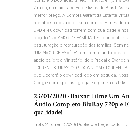
Completo Download Gifted Frank Adler (Chris E
Ziraldo, no maior acervo de livros do Brasil. As
melhor preço. A Compra Garantida Estante Virt
reembolso do valor da sua compra. Filmes dublad
DVD e 4K download torrent com qualidade e nos 
projeto “UM AMOR DE FAMÍLIA” tem como objetivo
estruturação e restauração das famílias. Sem n
“UM AMOR DE FAMÍLIA” tem como fundadores e ma
apoio da igreja Ministério Ide e Pregai o Evang
TORRENT BLURAY 720P. DOWNLOAD TORRENT BLURA
que Liberará o download logo em seguida. Noss
Google.com, apenas agrega e organiza os links 
23/01/2020 · Baixar Filme Um A
Áudio Completo BluRay 720p e 10
qualidade!
Trolls 2 Torrent (2020) Dublado e Legendado HD