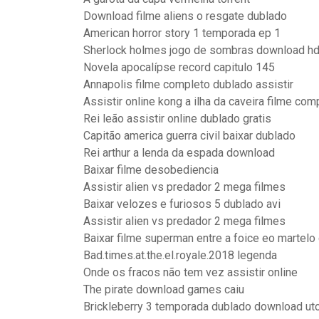
Download filme aliens o resgate dublado
American horror story 1 temporada ep 1
Sherlock holmes jogo de sombras download h
Novela apocalípse record capitulo 145
Annapolis filme completo dublado assistir
Assistir online kong a ilha da caveira filme co
Rei leão assistir online dublado gratis
Capitão america guerra civil baixar dublado
Rei arthur a lenda da espada download
Baixar filme desobediencia
Assistir alien vs predador 2 mega filmes
Baixar velozes e furiosos 5 dublado avi
Assistir alien vs predador 2 mega filmes
Baixar filme superman entre a foice eo martelo
Bad.times.at.the.el.royale.2018 legenda
Onde os fracos não tem vez assistir online
The pirate download games caiu
Brickleberry 3 temporada dublado download uto